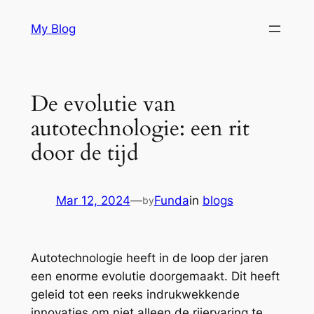
Skip
My Blog
to
content
De evolutie van
autotechnologie: een rit
door de tijd
Mar 12, 2024
—
Funda
in
blogs
by
Autotechnologie heeft in de loop der jaren
een enorme evolutie doorgemaakt. Dit heeft
geleid tot een reeks indrukwekkende
innovaties om niet alleen de rijervaring te