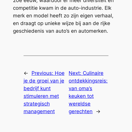
20e eeuw, waardoor er meer diversiteit en
competitie kwam in de auto-industrie. Elk
merk en model heeft zo zijn eigen verhaal,
en draagt op unieke wijze bij aan de rijke
geschiedenis van auto’s en automerken.
←
Previous:
Hoe
Next:
Culinaire
je de groei van je
ontdekkingsreis:
bedrijf kunt
van oma’s
stimuleren met
keuken tot
strategisch
wereldse
management
gerechten
→