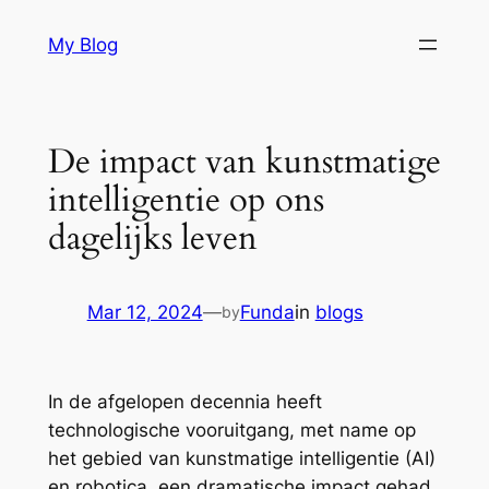
Skip
My Blog
to
content
De impact van kunstmatige
intelligentie op ons
dagelijks leven
Mar 12, 2024
—
Funda
in
blogs
by
In de afgelopen decennia heeft
technologische vooruitgang, met name op
het gebied van kunstmatige intelligentie (AI)
en robotica, een dramatische impact gehad