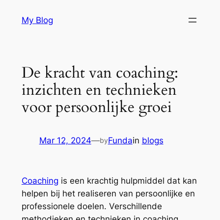
Skip
My Blog
to
content
De kracht van coaching:
inzichten en technieken
voor persoonlijke groei
Mar 12, 2024
—
Funda
in
blogs
by
Coaching
is een krachtig hulpmiddel dat kan
helpen bij het realiseren van persoonlijke en
professionele doelen. Verschillende
methodieken en technieken in coaching