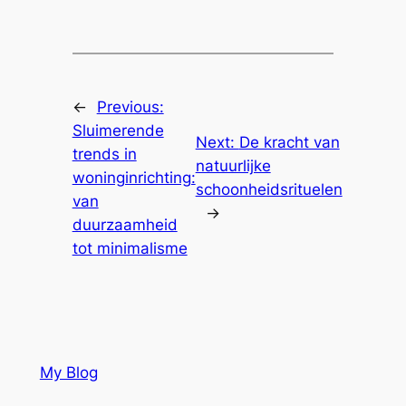
←
Previous:
Sluimerende
Next:
De kracht van
trends in
natuurlijke
woninginrichting:
schoonheidsrituelen
van
→
duurzaamheid
tot minimalisme
My Blog