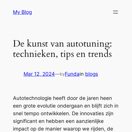
Skip
My Blog
to
content
De kunst van autotuning:
technieken, tips en trends
Mar 12, 2024
—
Funda
in
blogs
by
Autotechnologie heeft door de jaren heen
een grote evolutie ondergaan en blijft zich in
snel tempo ontwikkelen. De innovaties zijn
significant en hebben een aanzienlijke
impact op de manier waarop we rijden, de