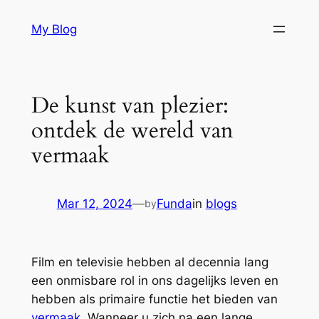
Skip
My Blog
to
content
De kunst van plezier:
ontdek de wereld van
vermaak
Mar 12, 2024
—
Funda
in
blogs
by
Film en televisie hebben al decennia lang
een onmisbare rol in ons dagelijks leven en
hebben als primaire functie het bieden van
vermaak
. Wanneer u zich na een lange