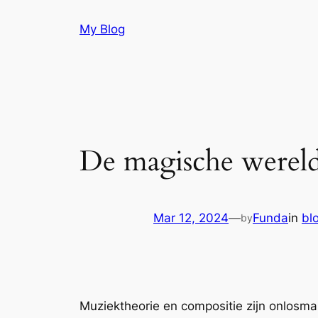
Skip
My Blog
to
content
De magische wereld
Mar 12, 2024
—
Funda
in
bl
by
Muziektheorie en compositie zijn onlosma