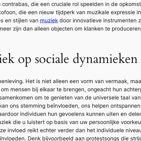
en contrabas, die een cruciale rol speelden in de opkom
xofoon, die een nieuw tijdperk van muzikale expressie 
s en stijlen van
muziek
door innovatieve instrumenten zo
eer zijn dan alleen objecten om klanken te produceren.
ek op sociale dynamieken
menleving. Het is niet alleen een vorm van vermaak, maa
m mensen bij elkaar te brengen, ongeacht hun achtergr
n samenkomen om te genieten van de universele taal va
 kan ons stemming beïnvloeden, ons helpen ontspannen 
aardoor individuen hun gevoelens kunnen uiten en dele
uziek die u luistert op basis van uw persoonlijke voorke
e invloed reikt echter verder dan het individuele niveau
nvloeden. Denk bijvoorbeeld aan protestsongs die strij