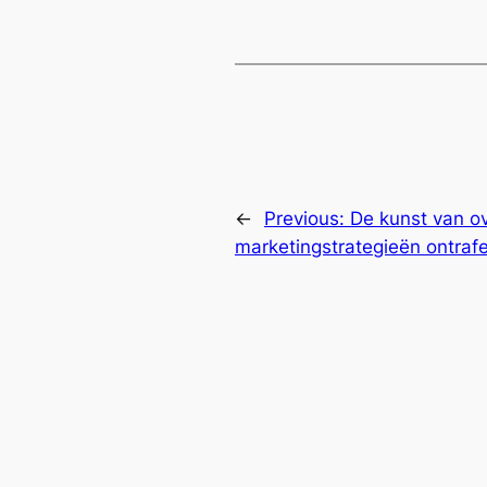
←
Previous:
De kunst van ov
marketingstrategieën ontraf