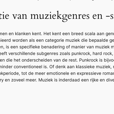
tie van muziekgenres en -s
rmen en klanken kent. Het kent een breed scala aan genr
nieerd worden als een categorie muziek die bepaalde 
egen, is een specifieke benadering of manier van muzie
eft verschillende subgenres zoals punkrock, hard rock,
ken die het onderscheiden van de rest. Punkrock is bijvo
inder conventioneel is. Of denk aan klassieke muziek, m
periode, tot de meer emotionele en expressieve romant
ntry en zoveel meer. Muziek is inderdaad een rijke en d