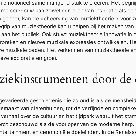
n emotioneel samenhangend stuk te creëren. Het begrij
melodiebouw kan zowel een bron van inspiratie als een
en gehoor, kan de beheersing van muziektheorie ervoor 
rip van muziektheorie kan u helpen bij het maken van 
aan het publiek. Ook stuwt muziektheorie innovatie in
rbreken en nieuwe muzikale expressies ontwikkelen. Het
e muzikale paden. Het verkennen van muziektheorie en c
eve exploratie en groei.
ziekinstrumenten door de
evarieerde geschiedenis die zo oud is als de mensheid 
emaakt van dierenhuiden, tot de verfijnde en complexe
k verhaal over de cultuur en het tijdperk waaruit het s
wordt beschouwd als de voorloper van de moderne harp. 
entertainment en ceremoniële doeleinden. In de Renais