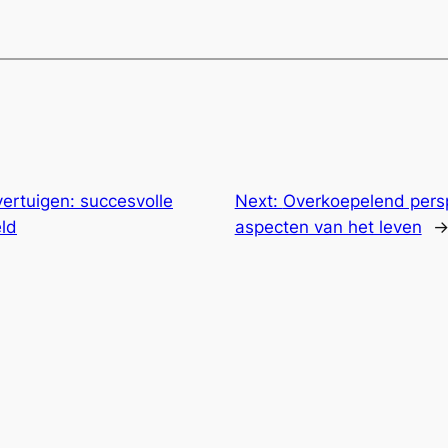
ertuigen: succesvolle
Next:
Overkoepelend perspe
eld
aspecten van het leven