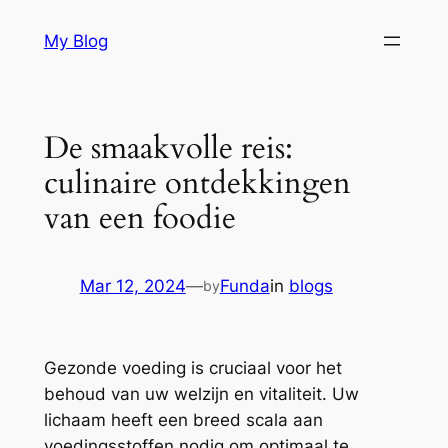
Skip
My Blog
to
content
De smaakvolle reis:
culinaire ontdekkingen
van een foodie
Mar 12, 2024
—
Funda
in
blogs
by
Gezonde voeding is cruciaal voor het
behoud van uw welzijn en vitaliteit. Uw
lichaam heeft een breed scala aan
voedingsstoffen nodig om optimaal te