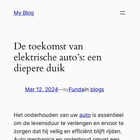
Skip
My Blog
to
content
De toekomst van
elektrische auto’s: een
diepere duik
Mar 12, 2024
—
Funda
in
blogs
by
Het onderhouden van uw
auto
is essentieel
om de levensduur te verlengen en ervoor te
zorgen dat hij veilig en efficiënt blijft rijden.
Auto mechanica en onderhoud omvat een