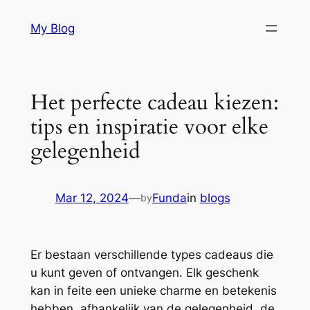
Skip
My Blog
to
content
Het perfecte cadeau kiezen:
tips en inspiratie voor elke
gelegenheid
Mar 12, 2024
—
Funda
in
blogs
by
Er bestaan verschillende types cadeaus die
u kunt geven of ontvangen. Elk geschenk
kan in feite een unieke charme en betekenis
hebben, afhankelijk van de gelegenheid, de