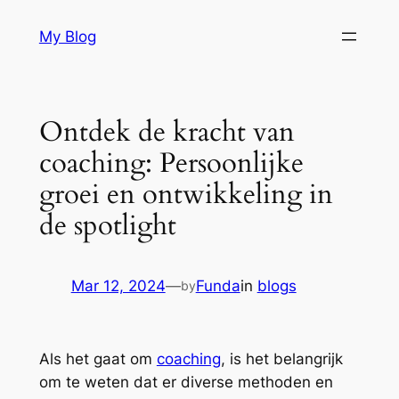
Skip
My Blog
to
content
Ontdek de kracht van
coaching: Persoonlijke
groei en ontwikkeling in
de spotlight
Mar 12, 2024
—
Funda
in
blogs
by
Als het gaat om
coaching
, is het belangrijk
om te weten dat er diverse methoden en