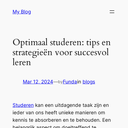
Skip
My Blog
to
content
Optimaal studeren: tips en
strategieën voor succesvol
leren
Mar 12, 2024
—
Funda
in
blogs
by
Studeren
kan een uitdagende taak zijn en
ieder van ons heeft unieke manieren om
kennis te absorberen en te behouden. Een
belangrijk aspect om doeltreffend te