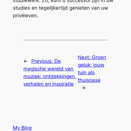
studiewerk. Zo, kunt u succesvol zijn in uw
studies en tegelijkertijd genieten van uw
privéleven.
Next:
Groen
←
Previous:
De
geluk: jouw
magische wereld van
tuin als
muziek: ontdekkingen,
thuisoase
verhalen en inspiratie
→
My Blog