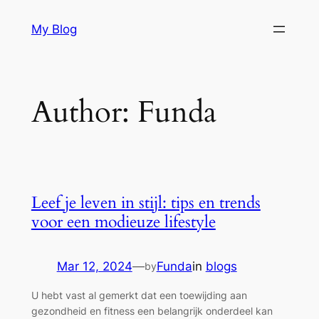
Skip
My Blog
to
content
Author:
Funda
Leef je leven in stijl: tips en trends
voor een modieuze lifestyle
Mar 12, 2024
—
Funda
in
blogs
by
U hebt vast al gemerkt dat een toewijding aan
gezondheid en fitness een belangrijk onderdeel kan